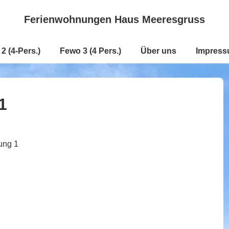
Ferienwohnungen Haus Meeresgruss
2 (4-Pers.)
Fewo 3 (4 Pers.)
Über uns
Impres
1
ung 1