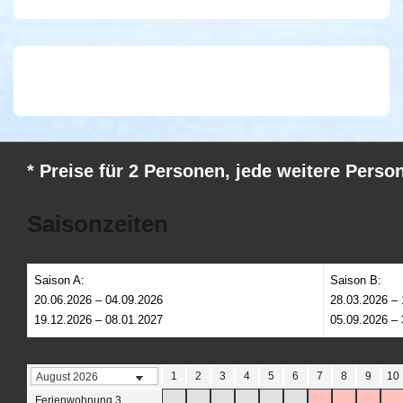
* Preise für 2 Personen, jede weitere Perso
Saisonzeiten
Saison A:
Saison B:
20.06.2026 – 04.09.2026
28.03.2026 – 
19.12.2026 – 08.01.2027
05.09.2026 – 
1
2
3
4
5
6
7
8
9
10
Ferienwohnung 3