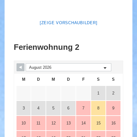
[ZEIGE VORSCHAUBILDER]
Ferienwohnung 2
M
D
M
D
F
S
S
1
2
3
4
5
6
7
8
9
10
11
12
13
14
15
16