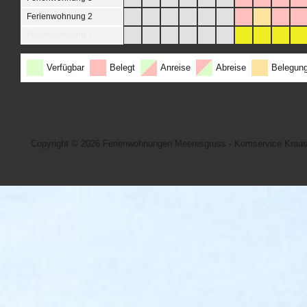
Ferienwohnung 2
Ferienwohnung 1
Verfügbar
Belegt
Anreise
Abreise
Belegun
Copyright © 2026
Ferienwohnungen Meeresgruss - Komservice Kraa